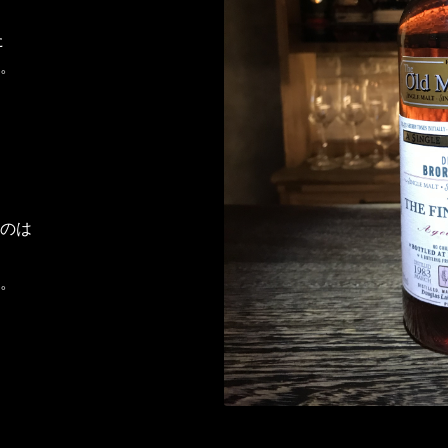
た
。
のは
。