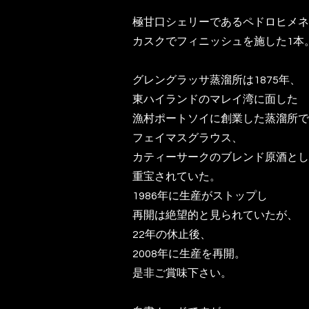
極甘口シェリーであるペドロヒメネ
カスクでフィニッシュを施した1本
グレングラッサ蒸溜所は1875年、
東ハイランドのマレイ湾に面した
漁村ポートソイに創業した蒸溜所で
フェイマスグラウス、
カティーサークのブレンド原酒とし
重宝されていた。
1986年に生産がストップし
再開は絶望的と見られていたが、
22年の休止後、
2008年に生産を再開。
是非ご賞味下さい。