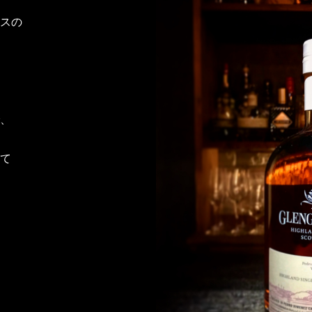
スの
。
、
て