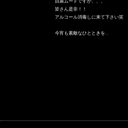
自粛ムードですが、、、
皆さん是非！！
アルコール消毒しに来て下さい笑
今宵も素敵なひとときを…