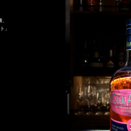
後、
ト」