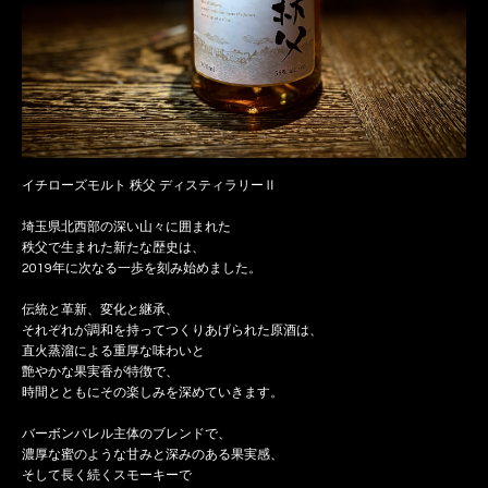
イチローズモルト 秩父 ディスティラリーⅡ
埼玉県北西部の深い山々に囲まれた
秩父で生まれた新たな歴史は、
2019年に次なる一歩を刻み始めました。
伝統と革新、変化と継承、
それぞれが調和を持ってつくりあげられた原酒は、
直火蒸溜による重厚な味わいと
艶やかな果実香が特徴で、
時間とともにその楽しみを深めていきます。
バーボンバレル主体のブレンドで、
濃厚な蜜のような甘みと深みのある果実感、
そして長く続くスモーキーで