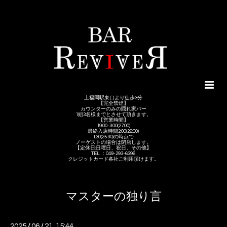
上福岡駅東口より徒歩3分
【完全禁煙】
カウンターのみの隠れ家バー
1組3名様までとさせて頂きます。
【営業時間】
19:00-3:00(27:00)
最終入店時間2:00(26:00)
1:30(25:30)の時点で
ノーゲストの場合は閉店します。
【定休日:日曜日、祝日、その他】
TEL ：049-293-6396
クレジットカード各社ご利用頂けます。
マスターの独り言
2025
/
06
/
21 15:44