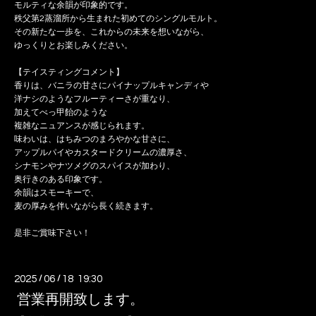
モルティな余韻が印象的です。
秩父第2蒸溜所から生まれた初めてのシングルモルト。
その新たな一歩を、これからの未来を想いながら、
ゆっくりとお楽しみください。
【テイスティングコメント】
香りは、バニラの甘さにパイナップルキャンディや
洋ナシのようなフルーティーさが重なり、
加えてべっ甲飴のような
複雑なニュアンスが感じられます。
味わいは、はちみつのまろやかな甘さに、
アップルパイやカスタードクリームの濃厚さ、
シナモンやナツメグのスパイスが加わり、
奥行きのある印象です。
余韻はスモーキーで、
麦の厚みを伴いながら長く続きます。
是非ご賞味下さい！
2025
/
06
/
18 19:30
営業再開致します。