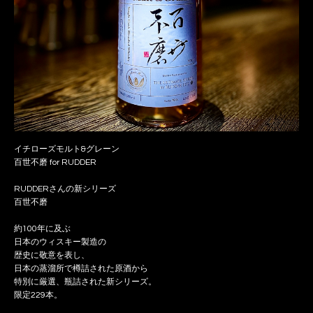
イチローズモルト&グレーン
百世不磨 for RUDDER
RUDDERさんの新シリーズ
百世不磨
約100年に及ぶ
日本のウィスキー製造の
歴史に敬意を表し、
日本の蒸溜所で樽詰された原酒から
特別に厳選、瓶詰された新シリーズ。
限定229本。