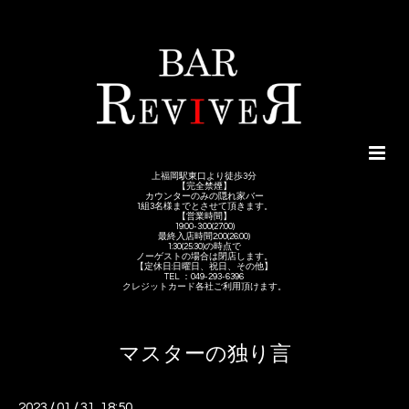
上福岡駅東口より徒歩3分
【完全禁煙】
カウンターのみの隠れ家バー
1組3名様までとさせて頂きます。
【営業時間】
19:00-3:00(27:00)
最終入店時間2:00(26:00)
1:30(25:30)の時点で
ノーゲストの場合は閉店します。
【定休日:日曜日、祝日、その他】
TEL ：049-293-6396
クレジットカード各社ご利用頂けます。
マスターの独り言
2023
/
01
/
31 18:50