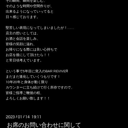
その瞬間、瞬間を楽しむ、
そのような時間や空間作りが、
出来るようになっていってると
日々感じております。
堅苦しい表現になってしまいましたが！……
店主の想いとしては、
お酒と会話を楽しみ、
皆様の笑顔に溢れ、
お帰りになる際には良い心持ちで
お店を後にして頂けたら！！
と常日頃考えています。
という事で5年目に突入のBAR REVIVEЯ
まだまだ進化していくつもりです！
10年20年と身体が動く限り
カウンターに立ち続けて行く所存ですので、
皆様ご指導ご鞭撻の程、
よろしくお願い致します！！
2023
/
01
/
14 19:11
お席のお問い合わせに関して