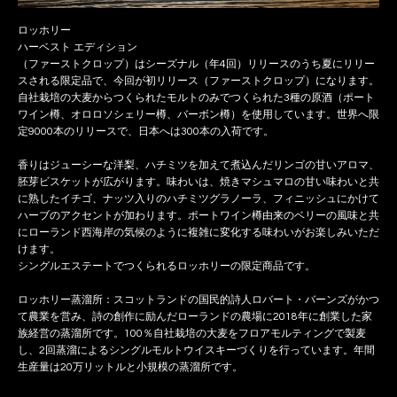
ロッホリー
ハーベスト エディション
（ファーストクロップ）はシーズナル（年4回）リリースのうち夏にリリー
スされる限定品で、今回が初リリース（ファーストクロップ）になります。
自社栽培の大麦からつくられたモルトのみでつくられた3種の原酒（ポート
ワイン樽、オロロソシェリー樽、バーボン樽）を使用しています。世界へ限
定9000本のリリースで、日本へは300本の入荷です。
香りはジューシーな洋梨、ハチミツを加えて煮込んだリンゴの甘いアロマ、
胚芽ビスケットが広がります。味わいは、焼きマシュマロの甘い味わいと共
に熟したイチゴ、ナッツ入りのハチミツグラノーラ、フィニッシュにかけて
ハーブのアクセントが加わります。ポートワイン樽由来のベリーの風味と共
にローランド西海岸の気候のように複雑に変化する味わいがお楽しみいただ
けます。
シングルエステートでつくられるロッホリーの限定商品です。
ロッホリー蒸溜所：スコットランドの国民的詩人ロバート・バーンズがかつ
て農業を営み、詩の創作に励んだローランドの農場に2018年に創業した家
族経営の蒸溜所です。100％自社栽培の大麦をフロアモルティングで製麦
し、2回蒸溜によるシングルモルトウイスキーづくりを行っています。年間
生産量は20万リットルと小規模の蒸溜所です。