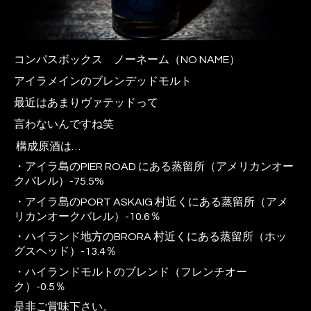
コンパスボックス
ノーネーム（NO NAME）
アイラメインのブレンデッドモルト
最近はあまりヴァテッドって
言わないんですね笑
構成原酒は…
・アイラ島の
PIER ROAD
にある蒸留所（アメリカンオー
クバレル）
-75.5%
・アイラ島の
PORT ASKAIG
村近くにある蒸留所（アメ
リカンオークバレル）
-10.6
％
・ハイランド地方の
BRORA
村近くにある蒸留所（ホッ
グスヘッド）
-13.4
％
・ハイランドモルトのブレンド（フレンチオー
ク）
-0.5
％
是非ご賞味下さい。