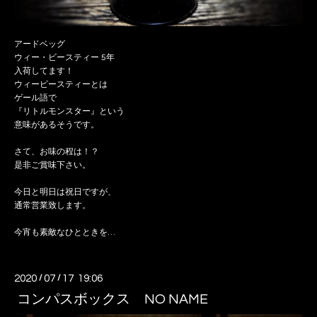
アードベッグ
ウィー・ビースティー 5年
入荷してます！
ウィービースティーとは
ゲール語で
『リトルモンスター』という
意味があるそうです。
さて、お味の程は！？
是非ご賞味下さい。
今日と明日は祝日ですが、
通常営業致します。
今宵も素敵なひとときを…
2020
/
07
/
17 19:06
コンパスボックス NO NAME