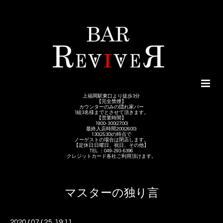
上福岡駅東口より徒歩3分
【完全禁煙】
カウンターのみの隠れ家バー
1組3名様までとさせて頂きます。
【営業時間】
19:00-3:00(27:00)
最終入店時間2:00(26:00)
1:30(25:30)の時点で
ノーゲストの場合は閉店します。
【定休日:日曜日、祝日、その他】
TEL ：049-293-6396
クレジットカード各社ご利用頂けます。
マスターの独り言
2020
/
07
/
25 19:11