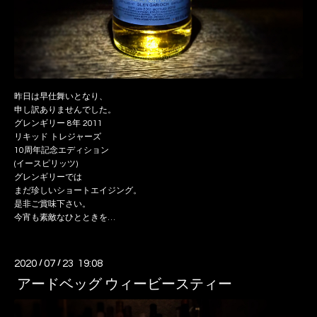
昨日は早仕舞いとなり、
申し訳ありませんでした。
グレンギリー 8年 2011
リキッド トレジャーズ
10周年記念エディション
(イースピリッツ)
グレンギリーでは
まだ珍しいショートエイジング。
是非ご賞味下さい。
今宵も素敵なひとときを…
2020
/
07
/
23 19:08
アードベッグ ウィービースティー