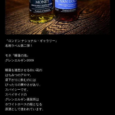
『ロンドン ナショナル・ギャラリー』
名画ラベル第二弾！
モネ『睡蓮の池』
グレンエルギン2009
睡蓮を連想させる白い花の
はちみつのアロマ。
昼下がりに飲むのには
ぴったりの爽やさがあり、
スパイシーです。
スペイサイドの
グレンエルギン蒸留所は
ホワイトホースの核となる
原酒として使われています。