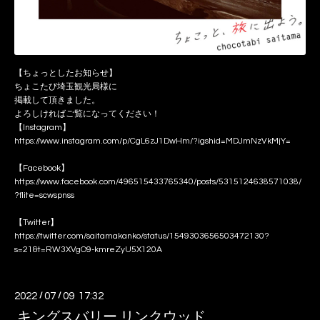
【ちょっとしたお知らせ】
ちょこたび埼玉観光局様に
掲載して頂きました。
よろしければご覧になってください！
【Instagram】
https://www.instagram.com/p/CgL6zJ1DwHm/?igshid=MDJmNzVkMjY=
【Facebook】
https://www.facebook.com/496515433765340/posts/5315124638571038/
?flite=scwspnss
【Twitter】
https://twitter.com/saitamakanko/status/1549303656503472130?
s=21&t=RW3XVgO9-kmreZyU5X120A
2022
/
07
/
09 17:32
キングスバリー リンクウッド