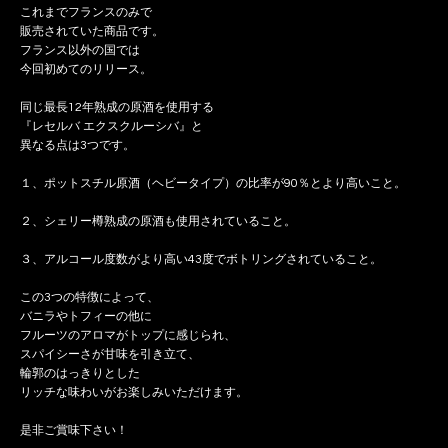
これまでフランスのみで
販売されていた商品です。
フランス以外の国では
今回初めてのリリース。
同じ最長12年熟成の原酒を使用する
『レセルバ エクスクルーシバ』と
異なる点は3つです。
１、ポットスチル原酒（ヘビータイプ）の比率が90％とより高いこと。
２、シェリー樽熟成の原酒も使用されていること。
３、アルコール度数がより高い43度でボトリングされていること。
この3つの特徴によって、
バニラやトフィーの他に
フルーツのアロマがトップに感じられ、
スパイシーさが甘味を引き立て、
輪郭のはっきりとした
リッチな味わいがお楽しみいただけます。
是非ご賞味下さい！