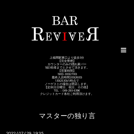
上福岡駅東口より徒歩3分
【完全禁煙】
カウンターのみの隠れ家バー
1組3名様までとさせて頂きます。
【営業時間】
19:00-3:00(27:00)
最終入店時間2:00(26:00)
1:30(25:30)の時点で
ノーゲストの場合は閉店します。
【定休日:日曜日、祝日、その他】
TEL ：049-293-6396
クレジットカード各社ご利用頂けます。
マスターの独り言
2022
/
07
/
29 19:35