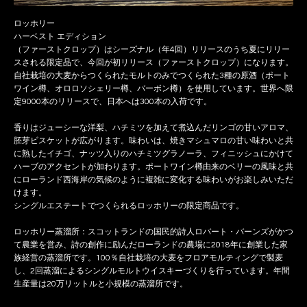
ロッホリー
ハーベスト エディション
（ファーストクロップ）はシーズナル（年4回）リリースのうち夏にリリー
スされる限定品で、今回が初リリース（ファーストクロップ）になります。
自社栽培の大麦からつくられたモルトのみでつくられた3種の原酒（ポート
ワイン樽、オロロソシェリー樽、バーボン樽）を使用しています。世界へ限
定9000本のリリースで、日本へは300本の入荷です。
香りはジューシーな洋梨、ハチミツを加えて煮込んだリンゴの甘いアロマ、
胚芽ビスケットが広がります。味わいは、焼きマシュマロの甘い味わいと共
に熟したイチゴ、ナッツ入りのハチミツグラノーラ、フィニッシュにかけて
ハーブのアクセントが加わります。ポートワイン樽由来のベリーの風味と共
にローランド西海岸の気候のように複雑に変化する味わいがお楽しみいただ
けます。
シングルエステートでつくられるロッホリーの限定商品です。
ロッホリー蒸溜所：スコットランドの国民的詩人ロバート・バーンズがかつ
て農業を営み、詩の創作に励んだローランドの農場に2018年に創業した家
族経営の蒸溜所です。100％自社栽培の大麦をフロアモルティングで製麦
し、2回蒸溜によるシングルモルトウイスキーづくりを行っています。年間
生産量は20万リットルと小規模の蒸溜所です。