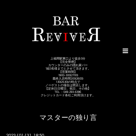
上福岡駅東口より徒歩3分
【完全禁煙】
カウンターのみの隠れ家バー
1組3名様までとさせて頂きます。
【営業時間】
19:00-3:00(27:00)
最終入店時間2:00(26:00)
1:30(25:30)の時点で
ノーゲストの場合は閉店します。
【定休日:日曜日、祝日、その他】
TEL ：049-293-6396
クレジットカード各社ご利用頂けます。
マスターの独り言
2023
/
01
/
31 18:50