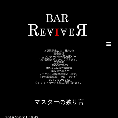
上福岡駅東口より徒歩3分
【完全禁煙】
カウンターのみの隠れ家バー
1組3名様までとさせて頂きます。
【営業時間】
19:00-3:00(27:00)
最終入店時間2:00(26:00)
1:30(25:30)の時点で
ノーゲストの場合は閉店します。
【定休日:日曜日、祝日、その他】
TEL ：049-293-6396
クレジットカード各社ご利用頂けます。
マスターの独り言
2019
/
08
/
01 19:42