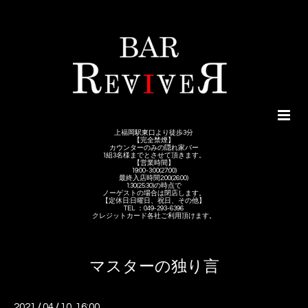
上福岡駅東口より徒歩3分
【完全禁煙】
カウンターのみの隠れ家バー
1組3名様までとさせて頂きます。
【営業時間】
19:00-3:00(27:00)
最終入店時間2:00(26:00)
1:30(25:30)の時点で
ノーゲストの場合は閉店します。
【定休日:日曜日、祝日、その他】
TEL ：049-293-6396
クレジットカード各社ご利用頂けます。
マスターの独り言
2021
/
04
/
10 16:00