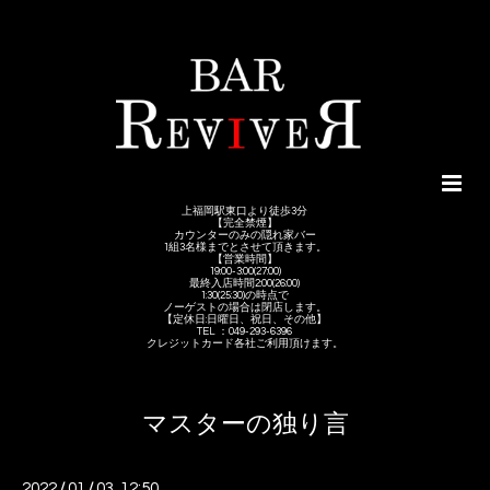
上福岡駅東口より徒歩3分
【完全禁煙】
カウンターのみの隠れ家バー
1組3名様までとさせて頂きます。
【営業時間】
19:00-3:00(27:00)
最終入店時間2:00(26:00)
1:30(25:30)の時点で
ノーゲストの場合は閉店します。
【定休日:日曜日、祝日、その他】
TEL ：049-293-6396
クレジットカード各社ご利用頂けます。
マスターの独り言
2022
/
01
/
03 12:50