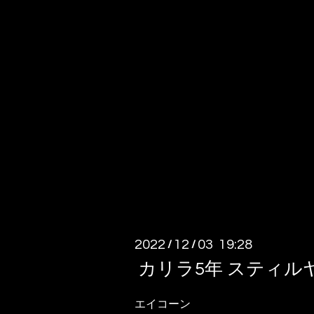
2022
12
03 19:28
/
/
カリラ5年 スティル
エイコーン