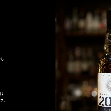
ち、
は、
ス。