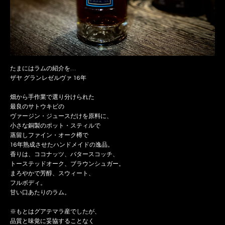
たまにはラムの紹介を…
ザヤ グランレゼルヴァ 16年
畑から手作業で選り分けられた
最良のサトウキビの
ヴァージン・ジュースだけを原料に、
小さな銅製のポット・スティルで
蒸留しファイン・オーク樽で
16年熟成させたハンドメイドの逸品。
香りは、ココナッツ、バタースコッチ、
トーステッドオーク、ブラウンシュガー。
まろやかで芳醇、スウィート、
フルボディ。
甘い口あたりのラム。
※もとはグアテマラ産でしたが、
品質と味覚に妥協することなく