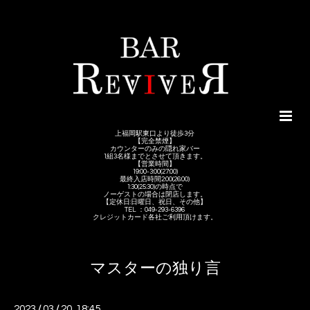
上福岡駅東口より徒歩3分
【完全禁煙】
カウンターのみの隠れ家バー
1組3名様までとさせて頂きます。
【営業時間】
19:00-3:00(27:00)
最終入店時間2:00(26:00)
1:30(25:30)の時点で
ノーゲストの場合は閉店します。
【定休日:日曜日、祝日、その他】
TEL ：049-293-6396
クレジットカード各社ご利用頂けます。
マスターの独り言
2023
/
03
/
20 18:45