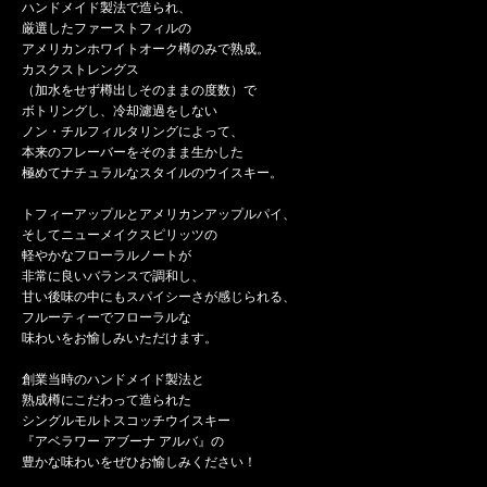
ハンドメイド製法で造られ、
厳選したファーストフィルの
アメリカンホワイトオーク樽のみで熟成。
カスクストレングス
（加水をせず樽出しそのままの度数）で
ボトリングし、冷却濾過をしない
ノン・チルフィルタリングによって、
本来のフレーバーをそのまま生かした
極めてナチュラルなスタイルのウイスキー。
トフィーアップルとアメリカンアップルパイ、
そしてニューメイクスピリッツの
軽やかなフローラルノートが
非常に良いバランスで調和し、
甘い後味の中にもスパイシーさが感じられる、
フルーティーでフローラルな
味わいをお愉しみいただけます。
創業当時のハンドメイド製法と
熟成樽にこだわって造られた
シングルモルトスコッチウイスキー
『アベラワー アブーナ アルバ』の
豊かな味わいをぜひお愉しみください！