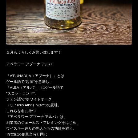
５月もよろしくお願い致します！
アベラワー アブーナ アルバ
「A’BUNADHA（アブーナ）」とは
ゲール語で“起源”を意味し、
「ALBA（アルバ）」はゲール語で
“スコットランド”、
ラテン語で“ホワイトオーク
（Quercus Alba）”の2つの意味。
これらを名に持つ
『アベラワー アブーナ アルバ』は、
創業者のジェームス・フレミングをはじめ、
ウイスキー造りの先人たちの功績を称え、
19世紀の創業当時と同じ