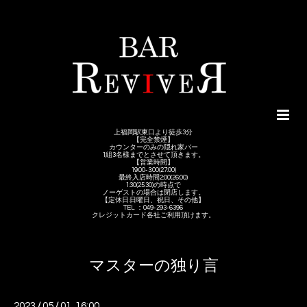
上福岡駅東口より徒歩3分
【完全禁煙】
カウンターのみの隠れ家バー
1組3名様までとさせて頂きます。
【営業時間】
19:00-3:00(27:00)
最終入店時間2:00(26:00)
1:30(25:30)の時点で
ノーゲストの場合は閉店します。
【定休日:日曜日、祝日、その他】
TEL ：049-293-6396
クレジットカード各社ご利用頂けます。
マスターの独り言
2023
/
05
/
01 16:00