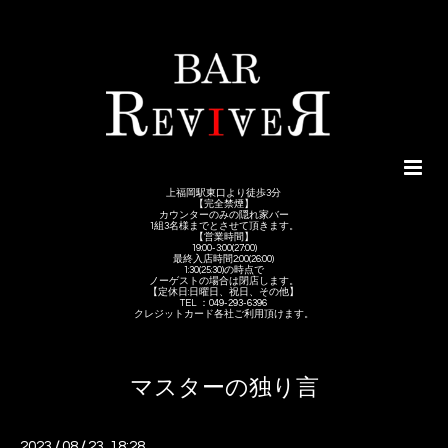
上福岡駅東口より徒歩3分
【完全禁煙】
カウンターのみの隠れ家バー
1組3名様までとさせて頂きます。
【営業時間】
19:00-3:00(27:00)
最終入店時間2:00(26:00)
1:30(25:30)の時点で
ノーゲストの場合は閉店します。
【定休日:日曜日、祝日、その他】
TEL ：049-293-6396
クレジットカード各社ご利用頂けます。
マスターの独り言
2023
/
08
/
23 18:28