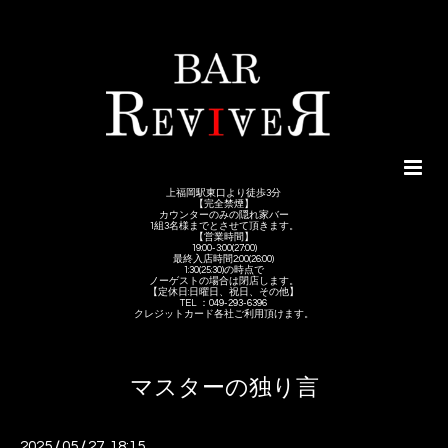
上福岡駅東口より徒歩3分
【完全禁煙】
カウンターのみの隠れ家バー
1組3名様までとさせて頂きます。
【営業時間】
19:00-3:00(27:00)
最終入店時間2:00(26:00)
1:30(25:30)の時点で
ノーゲストの場合は閉店します。
【定休日:日曜日、祝日、その他】
TEL ：049-293-6396
クレジットカード各社ご利用頂けます。
マスターの独り言
2025
/
05
/
27 18:15