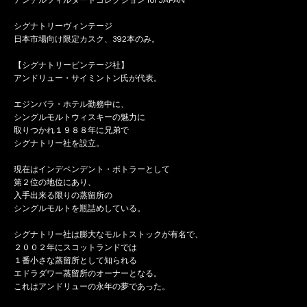
アンチルフィルタードコレクション for JAPAN
シグナトリーヴィンテージ
日本市場向け限定カスク、392本のみ。
【シグナトリービンテージ社】
アンドリュー・サイミントン氏が代表。
エジンバラ・ホテル勤務中に、
シングルモルトウィスキーの魅力に
取りつかれ１９８８年に兄弟で
シグナトリー社を設立。
現在はインデペンデント・ボトラーとして
第２位の地位にあり、
入手出来る限りの蒸留所の
シングルモルトを瓶詰めしている。
シグナトリー社は膨大なモルトストックが有名で、
２００２年にスコットランドでは
１番小さな蒸留所として知られる
エドラダワー蒸留所のオーナーとなる。
これはアンドリューの永年の夢であった。