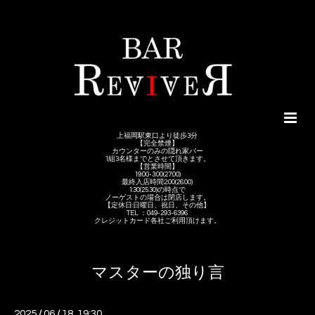
上福岡駅東口より徒歩3分
【完全禁煙】
カウンターのみの隠れ家バー
1組3名様までとさせて頂きます。
【営業時間】
19:00-3:00(27:00)
最終入店時間2:00(26:00)
1:30(25:30)の時点で
ノーゲストの場合は閉店します。
【定休日:日曜日、祝日、その他】
TEL ：049-293-6396
クレジットカード各社ご利用頂けます。
マスターの独り言
2025
/
06
/
18 19:30