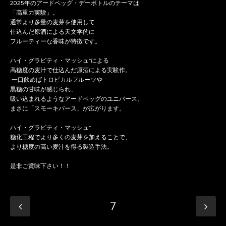
2025年のアードベッグ・デーボトルのテーマは
「高重力実験」。
通常より多量の麦芽を使用して
仕込んだ原酒による天文学的に
フルーティーな香味が特徴です。
ハイ・グラビティ・マッシュ*による
高糖度の麦汁で仕込んだ原酒による実験作。
一口飲めばトロピカルフルーツや
黒糖の甘味が感じられ、
吸い込まれるようなアードベッグのユニバース、
まさに「スモーキバース」が広がります。
ハイ・グラビティ・マッシュ*
糖化工程でより多くの麦芽を加えることで、
より糖度の高い麦汁を得る製造手法。
是非ご賞味下さい！！
7