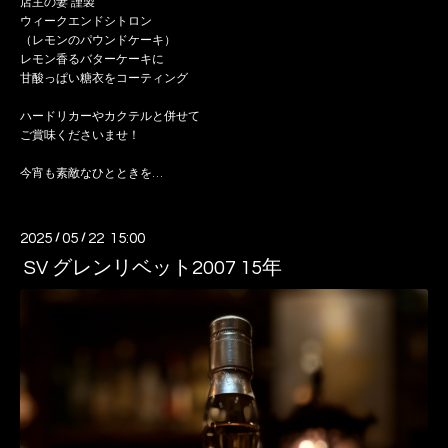
店主の妻 謹製
ウィークエンドシトロン
（レモンのパウンドケーキ）
レモン香るバターケーキに
甘酸っぱい糖衣をコーティング
ハードリカーやカクテルと併せて
ご賞味くださいませ！
今宵も素敵なひとときを…
2025
/
05
/
22 15:00
SV グレンリベット2007 15年