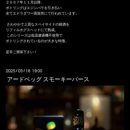
２００７年１１月以降、
ボトリングはエジンバラを引き払い
全てエドラダワー蒸留所にて行われています。
さわやかで上質なスペイサイドの銘酒を
リフィルホグスヘッドにて熟成。
このシリーズは低温濾過機不使用で
ボトリングされているのが大きな特徴。
是非ご賞味下さい！
2025
/
05
/
16 19:00
アードベッグ スモーキーバース